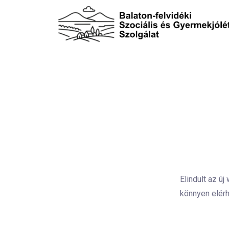
Elindult az ú
könnyen elérh