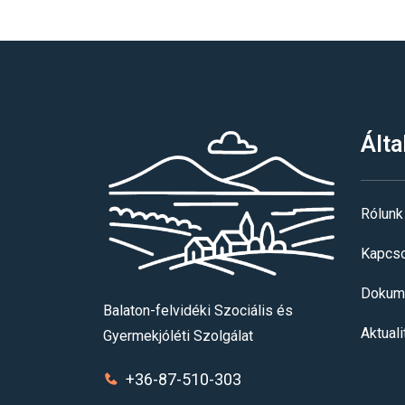
Álta
Rólunk
Kapcso
Dokum
Balaton-felvidéki Szociális és
Aktual
Gyermekjóléti Szolgálat
+36-87-510-303