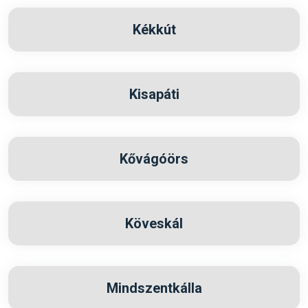
Kékkút
Kisapáti
Kővágóörs
Köveskál
Mindszentkálla