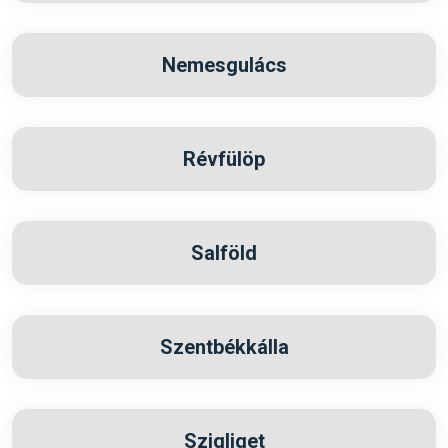
Nemesgulács
Révfülöp
Salföld
Szentbékkálla
Szigliget