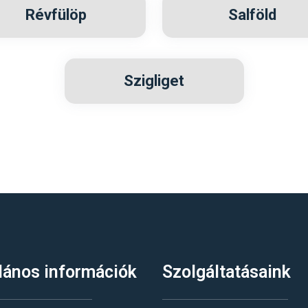
Révfülöp
Salföld
Szigliget
lános információk
Szolgáltatásaink