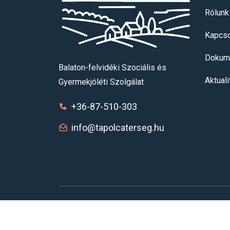
Rólunk
Kapcso
Dokum
Balaton-felvidéki Szociális és
Aktual
Gyermekjóléti Szolgálat
+36-87-510-303
info@tapolcaterseg.hu
© Minden jog fenntartva - Balaton-felvidéki Szo
Szolgálat