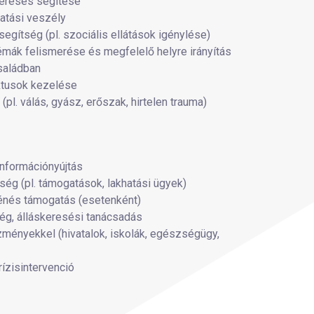
eresés segítése
tatási veszély
egítség (pl. szociális ellátások igénylése)
émák felismerése és megfelelő helyre irányítás
saládban
iktusok kezelése
pl. válás, gyász, erőszak, hirtelen trauma)
információnyújtás
ég (pl. támogatások, lakhatási ügyek)
iénés támogatás (esetenként)
g, álláskeresési tanácsadás
zményekkel (hivatalok, iskolák, egészségügy,
rízisintervenció