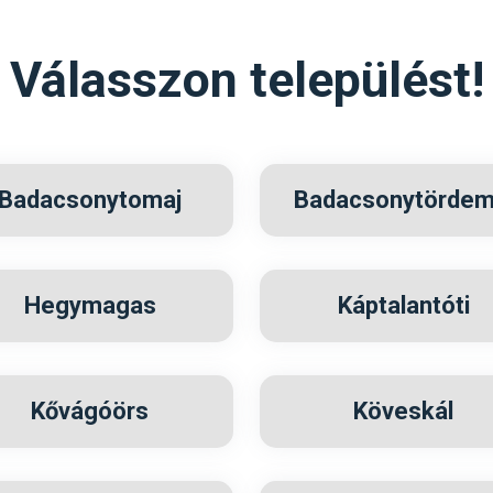
Válasszon települést!
Badacsonytomaj
Badacsonytördem
Hegymagas
Káptalantóti
Kővágóörs
Köveskál