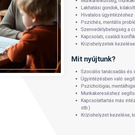
Munkanélküliség, munkak
Lakhatási gondok, kilakol
Hivatalos ügyintézéshez s
Pszichés, mentális probl
Szenvedélybetegség a c
Kapcsolati, családi konfl
Krizishelyzetek kezelése (
Mit nyújtunk?
Szociális tanácsadás és 
Ügyintézésben való segíts
Pszichológiai, mentálhig
Munkakereséshez segítsé
Kapcsolattartás más inté
stb.)
Krízishelyzet kezelése, k