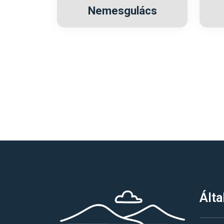
Nemesgulács
Álta