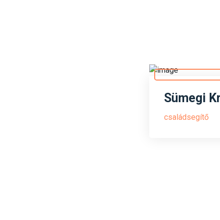
Sümegi Kr
családsegítő