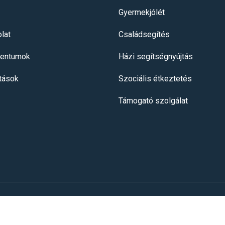
Gyermekjólét
lat
Családsegítés
entumok
Házi segítségnyújtás
itások
Szociális étkeztetés
Támogató szolgálat
ciális és Gyermekjóléti