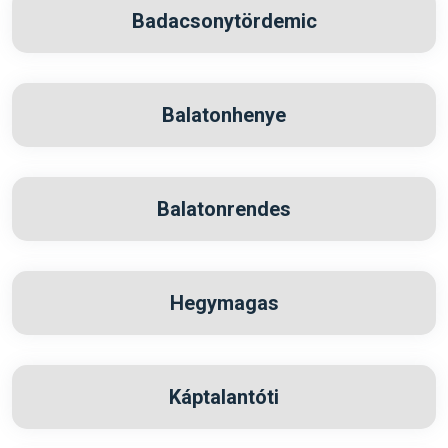
Badacsonytördemic
Balatonhenye
Balatonrendes
Hegymagas
Káptalantóti