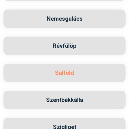
Nemesgulács
Révfülöp
Salföld
Szentbékkálla
Szigliget