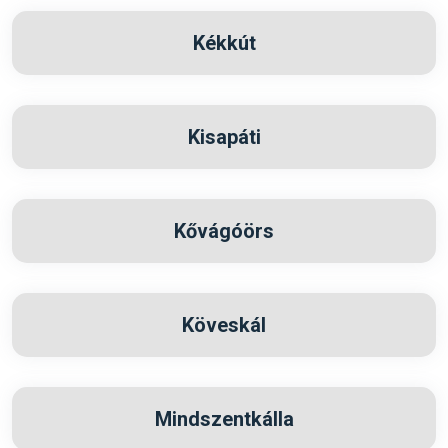
Kékkút
Kisapáti
Kővágóörs
Köveskál
Mindszentkálla